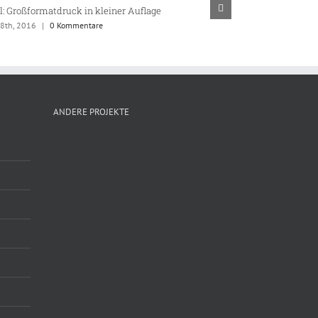
l: Großformatdruck in kleiner Auflage
Bacardi: Preista
 8th, 2016
|
0 Kommentare
März 8th, 2016
|
ANDERE PROJEKTE