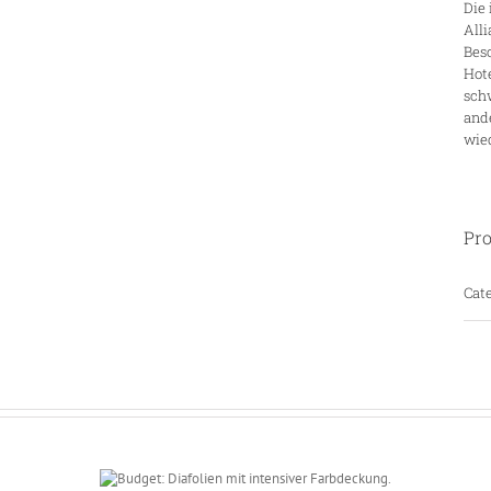
Die 
All
Besc
Hote
sch
ande
wie
Pro
Cate