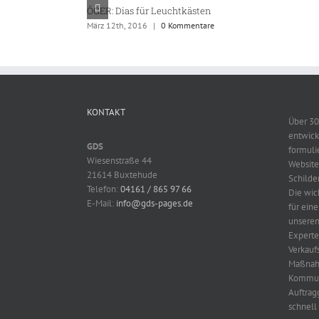
ÖGER: Dias für Leuchtkästen
März 12th, 2016
|
0 Kommentare
KONTAKT
Über 30
entwick
GDS
formuli
Wiesenstraße 44
Website
21614 Buxtehude
Schilder
Telefon:
04161 / 865 97 66
Die wic
E-Mail:
info@gds-pages.de
für ein
unseren
Expert
Verkauf
Maßnah
Kommuni
Auftrag
schnell 