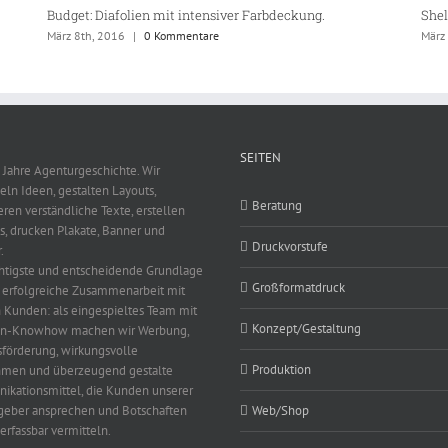
Budget: Diafolien mit intensiver Farbdeckung.
Shel
März 8th, 2016
|
0 Kommentare
März
SEITEN
 Jahre Agenturgeschichte. Wir
eln Ideen, gestalten Layouts,
Beratung
eren verständliche Texte, erstellen
s, drucken Plakate, Banner und
Druckvorstufe
.
htigste und entscheidende Grundlage
Großformatdruck
e erfolgreiche Zusammenarbeit mit
 Kunden: als eingespieltes Team mit
Konzept/Gestaltung
en-Knowhow machen wir Werbung,
sförderung, wirkungsvolle
Produktion
men und überzeugend gestalte
kationsmittel, die Kunden unserer
geber ansprechen und Botschaften
Web/Shop
erfassbar vermitteln.