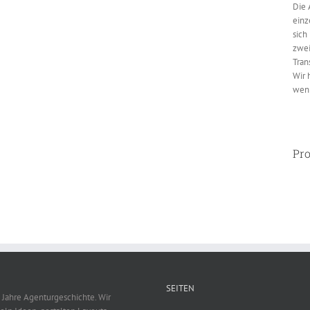
Die 
einz
sich
zwei
Tran
Wir 
weni
Pro
SEITEN
 Jahre Agenturgeschichte. Wir