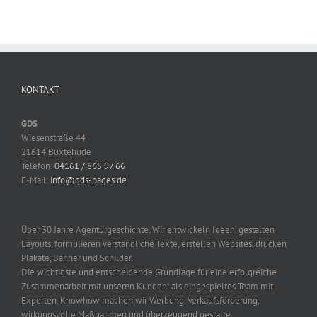
KONTAKT
GDS
Wiesenstraße 44
21614 Buxtehude
Telefon:
04161 / 865 97 66
E-Mail:
info@gds-pages.de
Über 30 Jahre Agenturgeschichte. Wir entwickeln Ideen, gestalten
Layouts, formulieren verständliche Texte, erstellen Websites, drucken
Plakate, Banner und Schilder.
Die wichtigste und entscheidende Grundlage für eine erfolgreiche
Zusammenarbeit mit unseren Kunden: als eingespieltes Team mit
Experten-Knowhow machen wir Werbung, Verkaufsförderung,
wirkungsvolle Maßnahmen und überzeugend gestalte