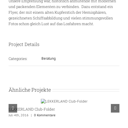
Unsere Empfehlung war, historisch anmutende mit modernen
und packenden Elementen zu verbinden. Dazu entstand ein
Flyer, der mit einem alten Kupferstich der Hemisphären,
gezeichneten Schiffsabbildung und vielen stimmungsvollen
Fotos schon gleich Lust auf das Losfahren macht.
Project Details
Categories:
Beratung
Ähnliche Projekte
LEKKERLAND Club-Folder
C
Juli 4th, 2016
|
0 Kommentare
Ju