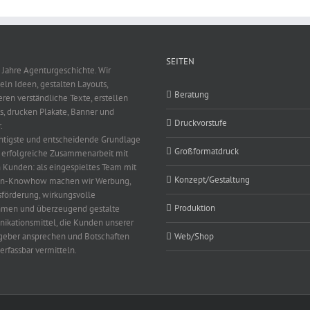
SEITEN
 Jahre Agenturgeschichte. Wir
eln Ideen, gestalten Layouts,
Beratung
eren verständliche Texte, erstellen
s, drucken Plakate, Banner und
Druckvorstufe
.
htigste und entscheidende Grundlage
Großformatdruck
e erfolgreiche Zusammenarbeit mit
 Kunden: als eingespieltes Team mit
Konzept/Gestaltung
en-Knowhow machen wir Werbung,
sförderung, wirkungsvolle
Produktion
men und überzeugend gestalte
kationsmittel, die Kunden unserer
geber ansprechen und Botschaften
Web/Shop
erfassbar vermitteln.