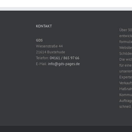
KONTAKT
Über 30
entwick
GDS
formuli
Wiesenstraße 44
Website
21614 Buxtehude
Schilder
Telefon:
04161 / 865 97 66
Die wic
E-Mail:
info@gds-pages.de
für ein
unseren
Expert
Verkauf
Maßnah
Kommuni
Auftrag
schnell 