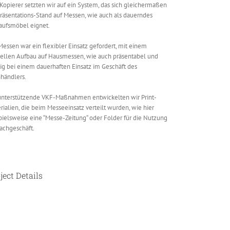
Kopierer setzten wir auf ein System, das sich gleichermaßen
Präsentations-Stand auf Messen, wie auch als dauerndes
aufsmöbel eignet.
Messen war ein flexibler Einsatz gefordert, mit einem
ellen Aufbau auf Hausmessen, wie auch präsentabel und
ig bei einem dauerhaften Einsatz im Geschäft des
händlers.
unterstützende VKF-Maßnahmen entwickelten wir Print-
rialien, die beim Messeeinsatz verteilt wurden, wie hier
pielsweise eine “Messe-Zeitung“ oder Folder für die Nutzung
achgeschäft.
ject Details