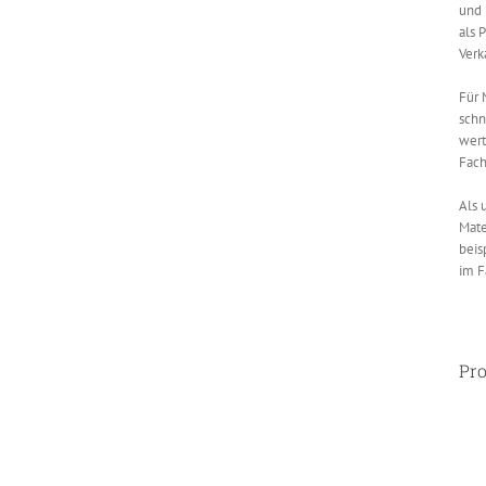
und 
als 
Verk
Für 
schn
wert
Fach
Als 
Mate
beis
im F
Pro