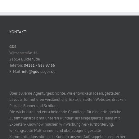
KONTAKT
GDS
Wiesenstraße 44
21614 Buxtehude
Telefon:
04161 / 865 97 66
E-Mail:
info@gds-pages.de
Über 30 Jahre Agenturgeschichte. Wir entwickeln Ideen, gestalten
Layouts, formulieren verständliche Texte, erstellen Websites, drucken
Plakate, Banner und Schilder.
Die wichtigste und entscheidende Grundlage für eine erfolgreiche
Zusammenarbeit mit unseren Kunden: als eingespieltes Team mit
Experten-Knowhow machen wir Werbung, Verkaufsförderung,
wirkungsvolle Maßnahmen und überzeugend gestalte
Kommunikationsmittel, die Kunden unserer Auftraggeber ansprechen