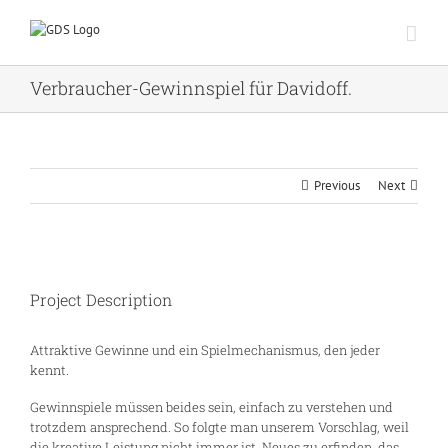
Zum
Inhalt
springen
Verbraucher-Gewinnspiel für Davidoff.
Previous
Next
Project Description
Attraktive Gewinne und ein Spielmechanismus, den jeder
kennt.
Gewinnspiele müssen beides sein, einfach zu verstehen und
trotzdem ansprechend. So folgte man unserem Vorschlag, weil
die kreative Leistung nicht immer ist, Neues zu erfinden, das