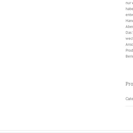
nur 
habe
entw
Hand
Abe
Das 
wech
Ansc
Prod
Beri
Pro
Cate