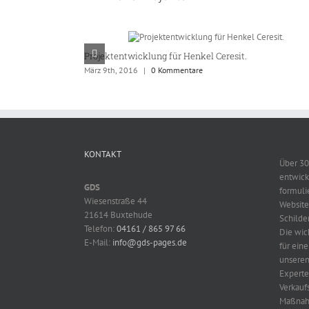
Projektentwicklung für Henkel Ceresit.
März 9th, 2016
|
0 Kommentare
KONTAKT
Über 30
entwick
GDS
formuli
Wiesenstraße 44
Website
21614 Buxtehude
Schilder
Telefon:
04161 / 865 97 66
Die wic
E-Mail:
info@gds-pages.de
für ein
unseren
Expert
Verkauf
Maßnah