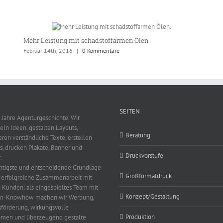
Mehr Leistung mit schadstoffarmen Ölen.
Februar 14th, 2016
|
0 Kommentare
SEITEN
 Jahre Agenturgeschichte. Wir
eln Ideen, gestalten Layouts,
Beratung
eren verständliche Texte, erstellen
s, drucken Plakate, Banner und
Druckvorstufe
.
htigste und entscheidende Grundlage
Großformatdruck
e erfolgreiche Zusammenarbeit mit
 Kunden: als eingespieltes Team mit
Konzept/Gestaltung
en-Knowhow machen wir Werbung,
sförderung, wirkungsvolle
Produktion
men und überzeugend gestalte