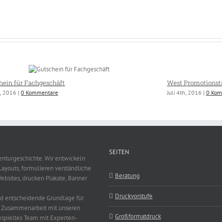
hein für Fachgeschäft
West Promotionst
h, 2016
|
0 Kommentare
Juli 4th, 2016
|
0 Kom
SEITEN
enturgeschichte. Wir entwickeln
Layouts, formulieren verständliche
Beratung
Websites, drucken Plakate, Banner
Druckvorstufe
nd entscheidende Grundlage für
e Zusammenarbeit mit unseren
Großformatdruck
espieltes Team mit Experten-