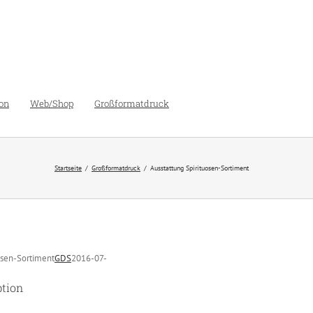
on
Web/Shop
Großformatdruck
Startseite
Großformatdruck
Ausstattung Spirituosen-Sortiment
osen-Sortiment
GDS
2016-07-
ption