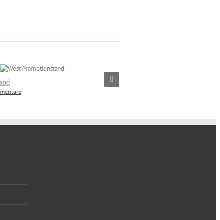
and
Angebots- und Imagemappe
mentare
Juli 4th, 2016
|
0 Kommentare