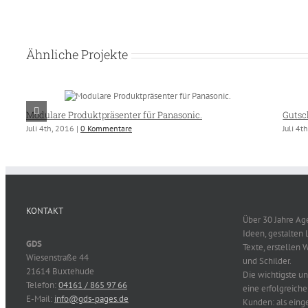
Ähnliche Projekte
Modulare Produktpräsenter für Panasonic.
Gutsc
Juli 4th, 2016
|
0 Kommentare
Juli 4t
KONTAKT
Über 30 Jahre Ag
Ideen, gestalten 
GDS
Texte, erstellen 
Wiesenstraße 44
und Schilder.
21614 Buxtehude
Die wichtigste u
Telefon:
04161 / 865 97 66
eine erfolgreich
E-Mail:
info@gds-pages.de
Kunden: als eing