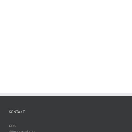
Dennoch können wir uns in Qualität und Preis gegen die sicherlich
vielfältig vorhandenen Lieferanten großer Unternehmen durchsetzen.
Learn More
KONTAKT
GDS
Wiesenstraße 44