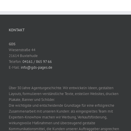
KONTAKT
GDS
Wiesenstraße 44
21614 Buxtehude
Telefon:
04161 / 865 97 66
E-Mail:
info@gds-pages.de
Über 30 Jahre Agenturgeschichte. Wir entwickeln Ideen, gestalten
Layouts, formulieren verständliche Texte, erstellen Websites, drucken
Plakate, Banner und Schilder.
Die wichtigste und entscheidende Grundlage für eine erfolgreiche
Zusammenarbeit mit unseren Kunden: als eingespieltes Team mit
Experten-Knowhow machen wir Werbung, Verkaufsförderung,
wirkungsvolle Maßnahmen und überzeugend gestalte
Kommunikationsmittel, die Kunden unserer Auftraggeber ansprechen