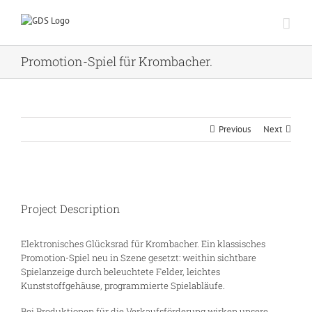
Zum
Inhalt
springen
Promotion-Spiel für Krombacher.
Previous
Next
Project Description
Elektronisches Glücksrad für Krombacher. Ein klassisches
Promotion-Spiel neu in Szene gesetzt: weithin sichtbare
Spielanzeige durch beleuchtete Felder, leichtes
Kunststoffgehäuse, programmierte Spielabläufe.
Bei Produktionen für die Verkaufsförderung wirken unsere